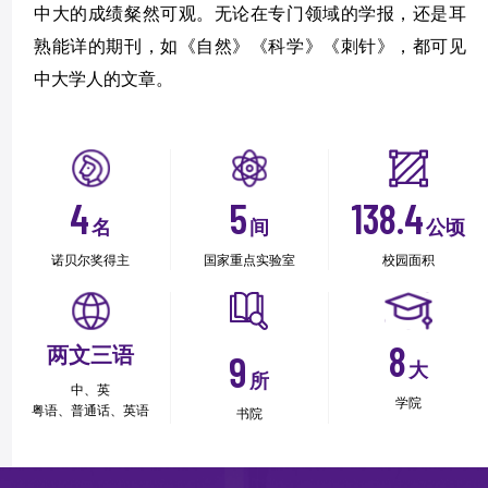
中大的成绩粲然可观。无论在专门领域的学报，还是耳
熟能详的期刊，如《自然》《科学》《刺针》，都可见
中大学人的文章。
4
5
138.4
名
间
公顷
诺贝尔奖得主
国家重点实验室
校园面积
8
两文三语
9
大
所
中、英
学院
粤语、普通话、英语
书院