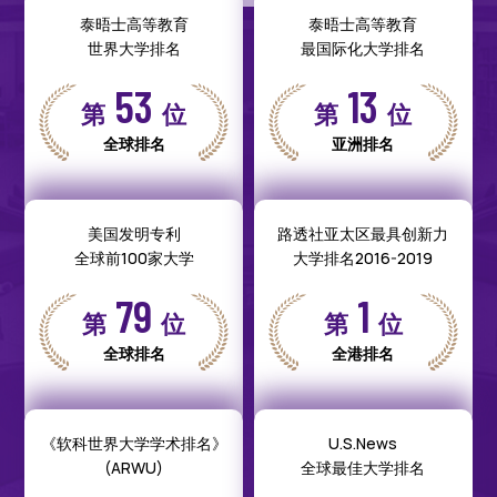
泰晤士高等教育
泰晤士高等教育
世界大学排名
最国际化大学排名
53
13
第
位
第
位
全球排名
亚洲排名
美国发明专利
路透社亚太区最具创新力
全球前100家大学
大学排名2016-2019
79
1
第
位
第
位
全球排名
全港排名
《软科世界大学学术排名》
U.S.News
(ARWU)
全球最佳大学排名