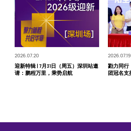
2026.07.20
2026.07.19
迎新特辑 | 7月31日（周五）深圳站邀
勠力同行
请：鹏程万里，乘势启航
团冠名支持