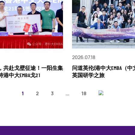
2026.07.18
，共赴戈壁征途！一阳生集
问道英伦|港中大EMBA（
港中大EMBA戈21
英国研学之旅
1
2
3
...
18