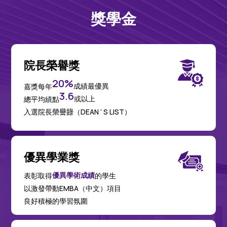
獎學金
院長榮譽獎
20%
成績最優異
嘉獎每年
3.6
或以上
總平均績點
入選院長
榮譽錄
（DEAN ’ S LIST）
優異學業獎
優異學術成績
的學生
表彰取得
以激發帶動EMBA（中文）項目
良好積極的學習氛圍