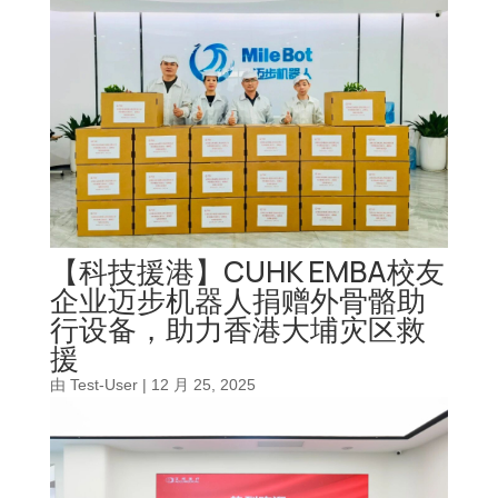
【科技援港】CUHK EMBA校友
企业迈步机器人捐赠外骨骼助
行设备，助力香港大埔灾区救
援
由
Test-User
|
12 月 25, 2025