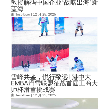
教授解码中国企业“战略出海”新
蓝海
由
Test-User
|
12 月 25, 2025
雪峰共鉴，悦行致远 | 港中大
EMBA滑雪联盟征战首届工商大
师杯滑雪挑战赛
由
Test-User
|
12 月 25, 2025