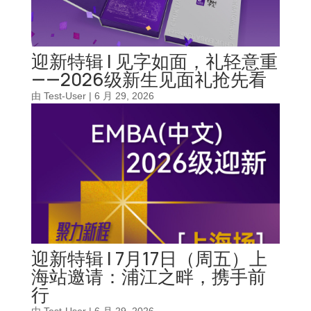
迎新特辑 | 见字如面，礼轻意重
——2026级新生见面礼抢先看
由
Test-User
|
6 月 29, 2026
迎新特辑 | 7月17日（周五）上
海站邀请：浦江之畔，携手前
行
由
Test-User
|
6 月 29, 2026