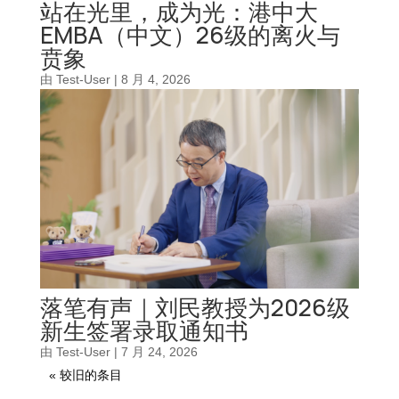
站在光里，成为光：港中大
EMBA（中文）26级的离火与
贲象
由
Test-User
|
8 月 4, 2026
落笔有声｜刘民教授为2026级
新生签署录取通知书
由
Test-User
|
7 月 24, 2026
« 较旧的条目