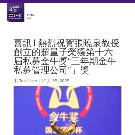
喜訊 | 熱烈祝賀張曉泉教授
創立的超量子榮獲第十六
屆私募金牛獎“三年期金牛
私募管理公司”」獎
由
Test-User
|
12 月 15, 2025