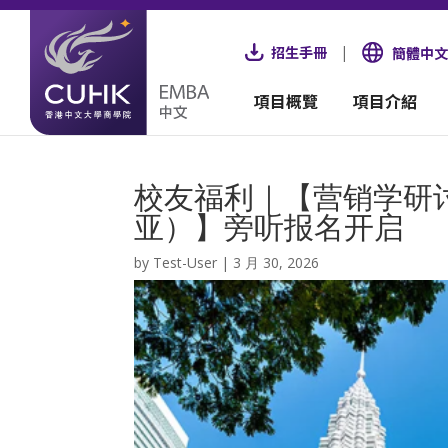
招生手冊
|
簡體中文
項目概覽
項目介紹
校友福利｜【营销学研
亚）】旁听报名开启
by
Test-User
|
3 月 30, 2026