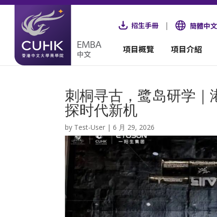
招生手冊
|
簡體中文
項目概覽
項目介紹
刺桐寻古，鹭岛研学｜港
探时代新机
by
Test-User
|
6 月 29, 2026