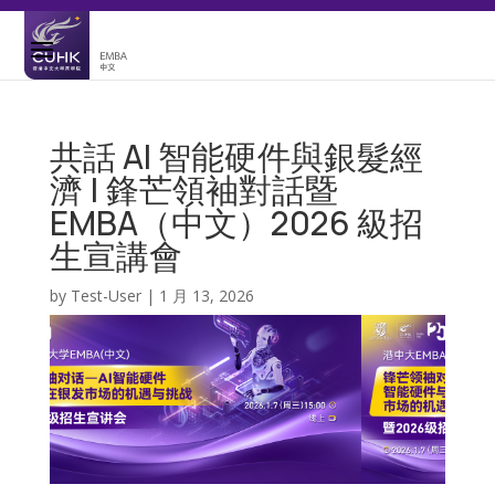
共話 AI 智能硬件與銀髮經
濟 | 鋒芒領袖對話暨
EMBA（中文）2026 級招
生宣講會
by
Test-User
|
1 月 13, 2026